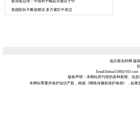
·
新加坡总理：中国和平崛起关键在于中
·
美国防长不断放狠话 多方紧盯中美过
临沂新农村网 版权
招
Email:linhua5188@1
版权声明：本网站所刊登的各种新闻、信息和专栏资料
本网站尊重并保护知识产权，根据《网络传播权保护条例》，如果