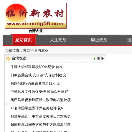
台湾农业
总站首页
人生规划
职业规划
道
当前位置：
首页
>>
台湾农业
台湾农业
更多
·
牛津大学或破建校800年纪录 首次
·
日欧首脑会谈 安倍谈“安保法制建设
·
韩国MERS确诊患者增至12人 上
·
中韩欲发文件敦促安倍 韩民众对日好
·
奥巴马敦促参议院通过政府电话监控项
·
15名中国学生因作弊在美被诉 花6
·
解放军高官：中方高度关注日方对历史
·
越南称愿以同志方式与中方就南海问题