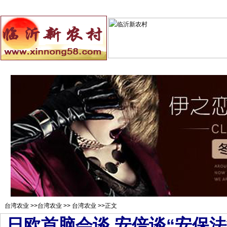
总站首页
招聘求职
村官注册
新闻资讯
二手市场
农村
台湾农业
>>
台湾农业
>>
台湾农业
>>正文
日欧首脑会谈 安倍谈“安保法