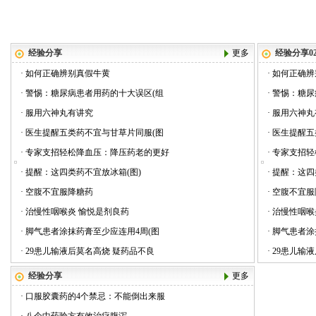
经验分享
更多
经验分享0
·
如何正确辨别真假牛黄
·
如何正确辨
·
警惕：糖尿病患者用药的十大误区(组
·
警惕：糖尿
·
服用六神丸有讲究
·
服用六神丸
·
医生提醒五类药不宜与甘草片同服(图
·
医生提醒五
·
专家支招轻松降血压：降压药老的更好
·
专家支招轻
·
提醒：这四类药不宜放冰箱(图)
·
提醒：这四
·
空腹不宜服降糖药
·
空腹不宜服
·
治慢性咽喉炎 愉悦是剂良药
·
治慢性咽喉
·
脚气患者涂抹药膏至少应连用4周(图
·
脚气患者涂
·
29患儿输液后莫名高烧 疑药品不良
·
29患儿输
经验分享
更多
·
口服胶囊药的4个禁忌：不能倒出来服