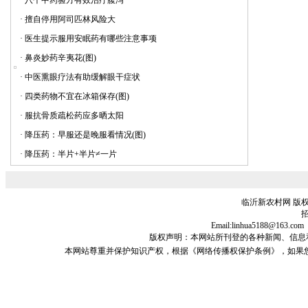
·
八个中药验方有效治疗腹泻
·
擅自停用阿司匹林风险大
·
医生提示服用安眠药有哪些注意事项
·
鼻炎妙药辛夷花(图)
·
中医熏眼疗法有助缓解眼干症状
·
四类药物不宜在冰箱保存(图)
·
服抗骨质疏松药应多晒太阳
·
降压药：早服还是晚服看情况(图)
·
降压药：半片+半片≠一片
临沂新农村网 版权
招
Email:linhua5188@1
版权声明：本网站所刊登的各种新闻、信息和专栏资料
本网站尊重并保护知识产权，根据《网络传播权保护条例》，如果