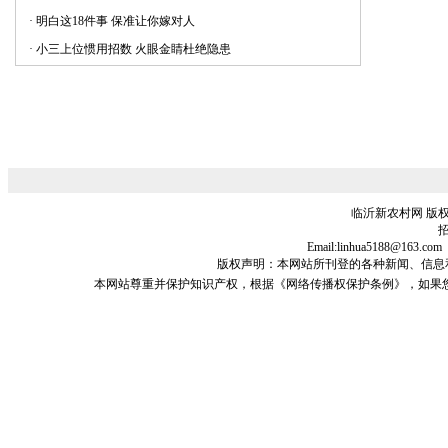
·
明白这18件事 保准让你嫁对人
·
小三上位惯用招数 火眼金睛杜绝隐患
临沂新农村网 版权
招
Email:linhua5188@1
版权声明：本网站所刊登的各种新闻、信息和专栏资料
本网站尊重并保护知识产权，根据《网络传播权保护条例》，如果