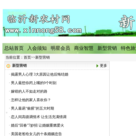
总站首页
入会须知
明星会员
商业智慧
新型营销
特色旅
当前位置：
首页
>>
新型营销
新型营销
更多
·
揭露男人心理 3大原因让他后悔结婚
·
男人最想你闭上嘴的9个时刻
·
嫁错的人不如走对的路
·
怎样让他的家人喜欢你？
·
男人最易“偷腥”的五大时期
·
恋人间高级调情术 让生活充满情调
·
婚后“回春”7妙招 让婚姻重燃爱火
·
美国老爸给女儿的十条婚姻忠告