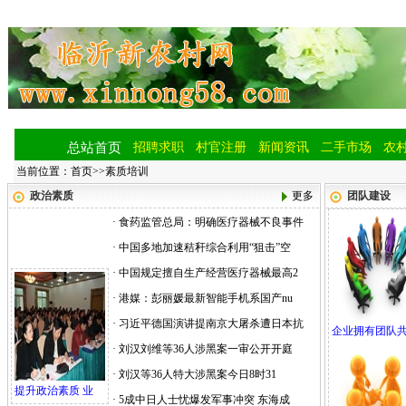
总站首页
招聘求职
村官注册
新闻资讯
二手市场
农
当前位置：
首页
>>
素质培训
政治素质
更多
团队建设
·
食药监管总局：明确医疗器械不良事件
·
中国多地加速秸秆综合利用“狙击”空
·
中国规定擅自生产经营医疗器械最高2
·
港媒：彭丽媛最新智能手机系国产nu
·
习近平德国演讲提南京大屠杀遭日本抗
企业拥有团队
·
刘汉刘维等36人涉黑案一审公开开庭
·
刘汉等36人特大涉黑案今日8时31
提升政治素质 业
·
5成中日人士忧爆发军事冲突 东海成