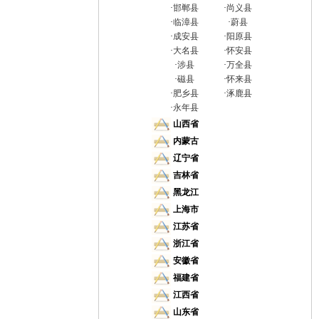
·
邯郸县
·
尚义县
·
临漳县
·
蔚县
·
成安县
·
阳原县
·
大名县
·
怀安县
·
涉县
·
万全县
·
磁县
·
怀来县
·
肥乡县
·
涿鹿县
·
永年县
山西省
内蒙古
辽宁省
吉林省
黑龙江
上海市
江苏省
浙江省
安徽省
福建省
江西省
山东省