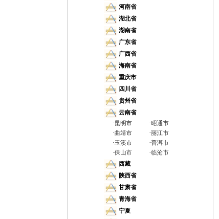
河南省
湖北省
湖南省
广东省
广西省
海南省
重庆市
四川省
贵州省
云南省
·
昆明市
·
昭通市
·
曲靖市
·
丽江市
·
玉溪市
·
普洱市
·
保山市
·
临沧市
西藏
陕西省
甘肃省
青海省
宁夏