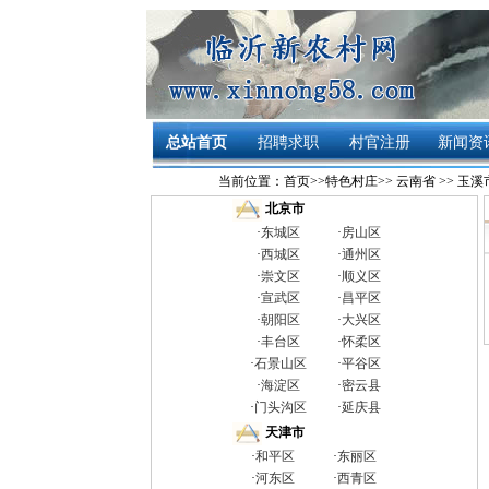
总站首页
招聘求职
村官注册
新闻资
当前位置：
首页
>>
特色村庄
>>
云南省
>>
玉溪
北京市
·
东城区
·
房山区
·
西城区
·
通州区
·
崇文区
·
顺义区
·
宣武区
·
昌平区
·
朝阳区
·
大兴区
·
丰台区
·
怀柔区
·
石景山区
·
平谷区
·
海淀区
·
密云县
·
门头沟区
·
延庆县
天津市
·
和平区
·
东丽区
·
河东区
·
西青区