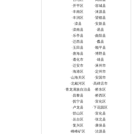
·
开平区
·
容城县
·
丰南区
·
涞源县
·
丰润区
·
望都县
·
滦县
·
安新县
·
滦南县
·
易县
·
乐亭县
·
曲阳县
·
迁西县
·
蠡县
·
玉田县
·
顺平县
·
唐海县
·
博野县
·
遵化市
·
雄县
·
迁安市
·
涿州市
·
海港区
·
定州市
·
山海关区
·
安国市
·
北戴河区
·
高碑店市
·
青龙满族自治县
·
桥东区
·
昌黎县
·
桥西区
·
抚宁县
·
宣化区
·
卢龙县
·
下花园区
·
邯山区
·
宣化县
·
丛台区
·
张北县
·
复兴区
·
康保县
·
峰峰矿区
·
沽源县