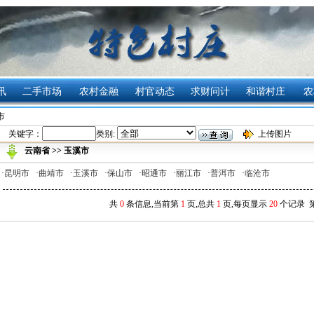
讯
二手市场
农村金融
村官动态
求财问计
和谐村庄
农
市
关键字：
类别:
上传图片
云南省
>>
玉溪市
·
昆明市
·
曲靖市
·
玉溪市
·
保山市
·
昭通市
·
丽江市
·
普洱市
·
临沧市
共
0
条信息,当前第
1
页,总共
1
页,每页显示
20
个记录