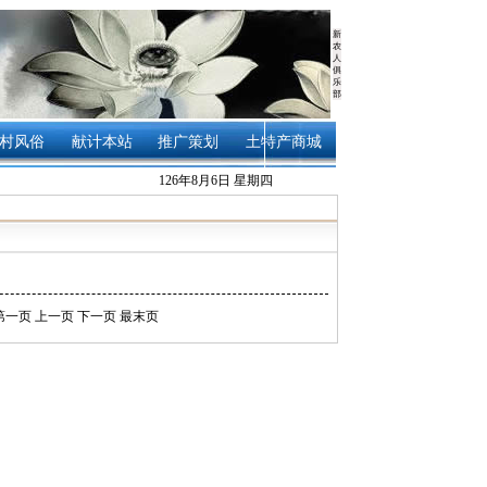
新
农
人
俱
乐
部
村风俗
献计本站
推广策划
土特产商城
126年8月6日 星期四
第一页
上一页
下一页
最末页