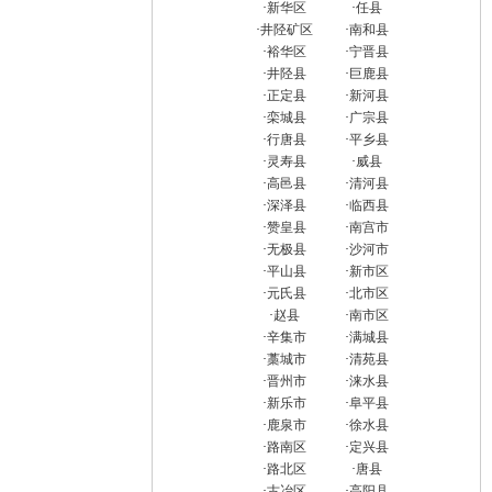
·
新华区
·
任县
·
井陉矿区
·
南和县
·
裕华区
·
宁晋县
·
井陉县
·
巨鹿县
·
正定县
·
新河县
·
栾城县
·
广宗县
·
行唐县
·
平乡县
·
灵寿县
·
威县
·
高邑县
·
清河县
·
深泽县
·
临西县
·
赞皇县
·
南宫市
·
无极县
·
沙河市
·
平山县
·
新市区
·
元氏县
·
北市区
·
赵县
·
南市区
·
辛集市
·
满城县
·
藁城市
·
清苑县
·
晋州市
·
涞水县
·
新乐市
·
阜平县
·
鹿泉市
·
徐水县
·
路南区
·
定兴县
·
路北区
·
唐县
·
古冶区
·
高阳县