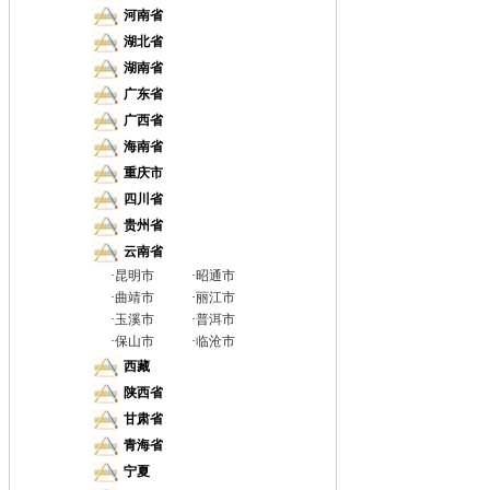
河南省
湖北省
湖南省
广东省
广西省
海南省
重庆市
四川省
贵州省
云南省
·
昆明市
·
昭通市
·
曲靖市
·
丽江市
·
玉溪市
·
普洱市
·
保山市
·
临沧市
西藏
陕西省
甘肃省
青海省
宁夏