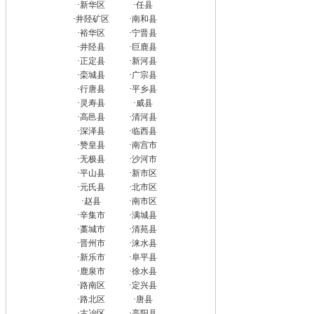
·
新华区
·
任县
·
井陉矿区
·
南和县
·
裕华区
·
宁晋县
·
井陉县
·
巨鹿县
·
正定县
·
新河县
·
栾城县
·
广宗县
·
行唐县
·
平乡县
·
灵寿县
·
威县
·
高邑县
·
清河县
·
深泽县
·
临西县
·
赞皇县
·
南宫市
·
无极县
·
沙河市
·
平山县
·
新市区
·
元氏县
·
北市区
·
赵县
·
南市区
·
辛集市
·
满城县
·
藁城市
·
清苑县
·
晋州市
·
涞水县
·
新乐市
·
阜平县
·
鹿泉市
·
徐水县
·
路南区
·
定兴县
·
路北区
·
唐县
·
古冶区
·
高阳县