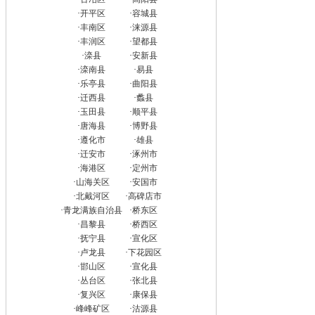
·
开平区
·
容城县
·
丰南区
·
涞源县
·
丰润区
·
望都县
·
滦县
·
安新县
·
滦南县
·
易县
·
乐亭县
·
曲阳县
·
迁西县
·
蠡县
·
玉田县
·
顺平县
·
唐海县
·
博野县
·
遵化市
·
雄县
·
迁安市
·
涿州市
·
海港区
·
定州市
·
山海关区
·
安国市
·
北戴河区
·
高碑店市
·
青龙满族自治县
·
桥东区
·
昌黎县
·
桥西区
·
抚宁县
·
宣化区
·
卢龙县
·
下花园区
·
邯山区
·
宣化县
·
丛台区
·
张北县
·
复兴区
·
康保县
·
峰峰矿区
·
沽源县