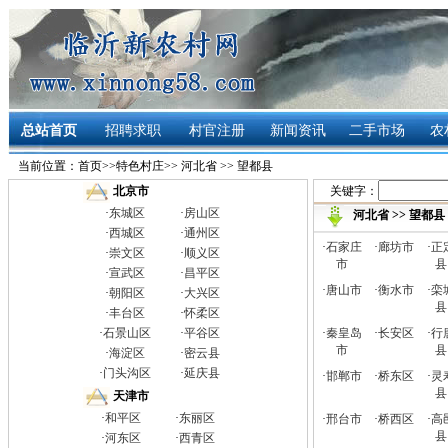
总站首页
招聘求职
村官注册
新闻资讯
二手市场
农
当前位置：
首页
>>
特色村庄
>>
河北省
>>
望都县
关键字：
北京市
·
东城区
·
房山区
河北省
>>
望都县
·
西城区
·
通州区
·
石家庄
·
廊坊市
·
正
·
崇文区
·
顺义区
市
县
·
宣武区
·
昌平区
·
唐山市
·
衡水市
·
栾
·
朝阳区
·
大兴区
县
·
丰台区
·
怀柔区
·
石景山区
·
平谷区
·
秦皇岛
·
长安区
·
行
市
县
·
海淀区
·
密云县
·
门头沟区
·
延庆县
·
邯郸市
·
桥东区
·
灵
县
天津市
·
和平区
·
东丽区
·
邢台市
·
桥西区
·
高
县
·
河东区
·
西青区