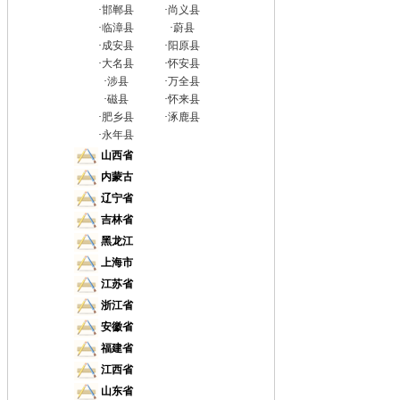
·
邯郸县
·
尚义县
·
临漳县
·
蔚县
·
成安县
·
阳原县
·
大名县
·
怀安县
·
涉县
·
万全县
·
磁县
·
怀来县
·
肥乡县
·
涿鹿县
·
永年县
山西省
内蒙古
辽宁省
吉林省
黑龙江
上海市
江苏省
浙江省
安徽省
福建省
江西省
山东省