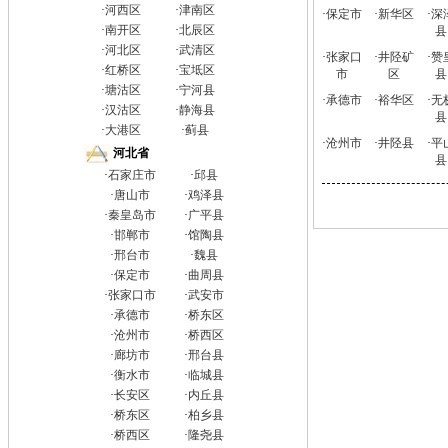
·
河西区
·
津南区
·
保定市
·
新华区
·
深
·
南开区
·
北辰区
县
·
河北区
·
武清区
·
张家口
·
井陉矿
·
赞
·
红桥区
·
宝坻区
市
区
县
·
塘沽区
·
宁河县
·
承德市
·
裕华区
·
无
·
汉沽区
·
静海县
县
·
大港区
·
蓟县
·
沧州市
·
井陉县
·
平
河北省
县
·
石家庄市
·
邱县
·
唐山市
·
鸡泽县
·
秦皇岛市
·
广平县
·
邯郸市
·
馆陶县
·
邢台市
·
魏县
·
保定市
·
曲周县
·
张家口市
·
武安市
·
承德市
·
桥东区
·
沧州市
·
桥西区
·
廊坊市
·
邢台县
·
衡水市
·
临城县
·
长安区
·
内丘县
·
桥东区
·
柏乡县
·
桥西区
·
隆尧县