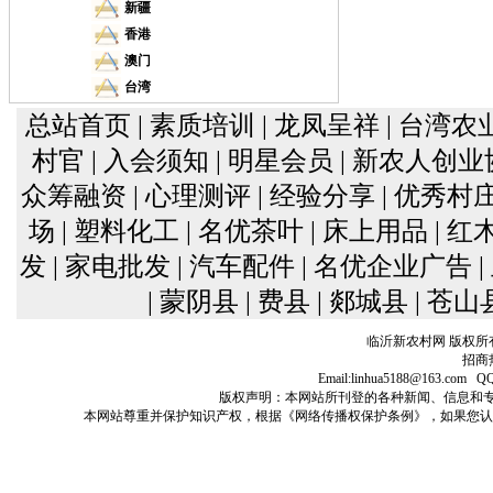
新疆
香港
澳门
台湾
总站首页
| 素质培训
| 龙凤呈祥
| 台湾农
村官
| 入会须知
| 明星会员
| 新农人创
众筹融资
| 心理测评
| 经验分享
| 优秀村
场
| 塑料化工
| 名优茶叶
| 床上用品
| 
发
| 家电批发
| 汽车配件
| 名优企业广告
| 蒙阴县
| 费县
| 郯城县
| 苍山
临沂新农村网 版权所
招商热
Email:linhua5188@163
版权声明：本网站所刊登的各种新闻、信息和专栏资料， 
本网站尊重并保护知识产权，根据《网络传播权保护条例》，如果您认