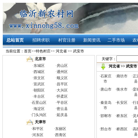
总站首页
招聘求职
村官注册
新闻资讯
二手市场
农
当前位置：
首页
>>
特色村庄
>>
河北省
>>
武安市
关键字：
北京市
·
东城区
·
房山区
河北省
>>
武安市
·
西城区
·
通州区
·
石家庄
·
廊坊市
·
正
·
崇文区
·
顺义区
市
县
·
宣武区
·
昌平区
·
唐山市
·
衡水市
·
栾
·
朝阳区
·
大兴区
县
·
丰台区
·
怀柔区
·
石景山区
·
平谷区
·
秦皇岛
·
长安区
·
行
市
县
·
海淀区
·
密云县
·
门头沟区
·
延庆县
·
邯郸市
·
桥东区
·
灵
县
天津市
·
和平区
·
东丽区
·
邢台市
·
桥西区
·
高
县
·
河东区
·
西青区