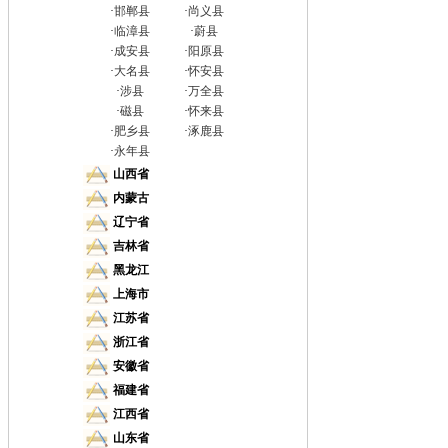
·
邯郸县
·
尚义县
·
临漳县
·
蔚县
·
成安县
·
阳原县
·
大名县
·
怀安县
·
涉县
·
万全县
·
磁县
·
怀来县
·
肥乡县
·
涿鹿县
·
永年县
山西省
内蒙古
辽宁省
吉林省
黑龙江
上海市
江苏省
浙江省
安徽省
福建省
江西省
山东省