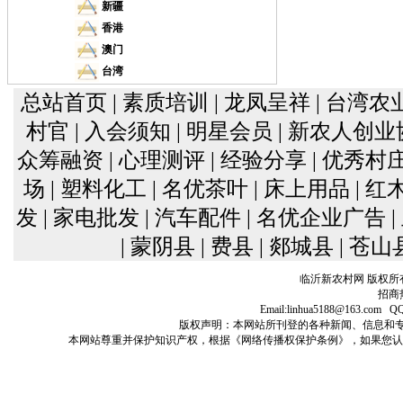
新疆
香港
澳门
台湾
总站首页
| 素质培训
| 龙凤呈祥
| 台湾农
村官
| 入会须知
| 明星会员
| 新农人创
众筹融资
| 心理测评
| 经验分享
| 优秀村
场
| 塑料化工
| 名优茶叶
| 床上用品
| 
发
| 家电批发
| 汽车配件
| 名优企业广告
| 蒙阴县
| 费县
| 郯城县
| 苍山
临沂新农村网 版权所
招商热
Email:linhua5188@163
版权声明：本网站所刊登的各种新闻、信息和专栏资料， 
本网站尊重并保护知识产权，根据《网络传播权保护条例》，如果您认