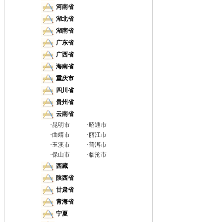
河南省
湖北省
湖南省
广东省
广西省
海南省
重庆市
四川省
贵州省
云南省
·
昆明市
·
昭通市
·
曲靖市
·
丽江市
·
玉溪市
·
普洱市
·
保山市
·
临沧市
西藏
陕西省
甘肃省
青海省
宁夏