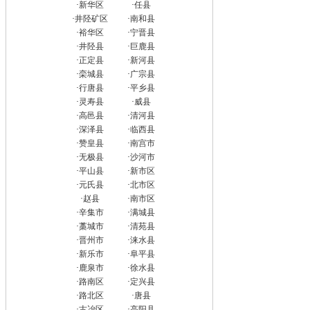
·
新华区
·
任县
·
井陉矿区
·
南和县
·
裕华区
·
宁晋县
·
井陉县
·
巨鹿县
·
正定县
·
新河县
·
栾城县
·
广宗县
·
行唐县
·
平乡县
·
灵寿县
·
威县
·
高邑县
·
清河县
·
深泽县
·
临西县
·
赞皇县
·
南宫市
·
无极县
·
沙河市
·
平山县
·
新市区
·
元氏县
·
北市区
·
赵县
·
南市区
·
辛集市
·
满城县
·
藁城市
·
清苑县
·
晋州市
·
涞水县
·
新乐市
·
阜平县
·
鹿泉市
·
徐水县
·
路南区
·
定兴县
·
路北区
·
唐县
·
古冶区
·
高阳县