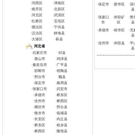
·
河西区
·
津南区
·
保定市
·
新华区
·
深
·
南开区
·
北辰区
县
·
河北区
·
武清区
·
张家口
·
井陉矿
·
赞
·
红桥区
·
宝坻区
市
区
县
·
塘沽区
·
宁河县
·
承德市
·
裕华区
·
无
·
汉沽区
·
静海县
县
·
大港区
·
蓟县
·
沧州市
·
井陉县
·
平
河北省
县
·
石家庄市
·
邱县
·
唐山市
·
鸡泽县
·
秦皇岛市
·
广平县
·
邯郸市
·
馆陶县
·
邢台市
·
魏县
·
保定市
·
曲周县
·
张家口市
·
武安市
·
承德市
·
桥东区
·
沧州市
·
桥西区
·
廊坊市
·
邢台县
·
衡水市
·
临城县
·
长安区
·
内丘县
·
桥东区
·
柏乡县
·
桥西区
·
隆尧县