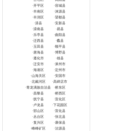
·
开平区
·
容城县
·
丰南区
·
涞源县
·
丰润区
·
望都县
·
滦县
·
安新县
·
滦南县
·
易县
·
乐亭县
·
曲阳县
·
迁西县
·
蠡县
·
玉田县
·
顺平县
·
唐海县
·
博野县
·
遵化市
·
雄县
·
迁安市
·
涿州市
·
海港区
·
定州市
·
山海关区
·
安国市
·
北戴河区
·
高碑店市
·
青龙满族自治县
·
桥东区
·
昌黎县
·
桥西区
·
抚宁县
·
宣化区
·
卢龙县
·
下花园区
·
邯山区
·
宣化县
·
丛台区
·
张北县
·
复兴区
·
康保县
·
峰峰矿区
·
沽源县