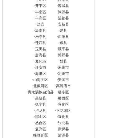
·
开平区
·
容城县
·
丰南区
·
涞源县
·
丰润区
·
望都县
·
滦县
·
安新县
·
滦南县
·
易县
·
乐亭县
·
曲阳县
·
迁西县
·
蠡县
·
玉田县
·
顺平县
·
唐海县
·
博野县
·
遵化市
·
雄县
·
迁安市
·
涿州市
·
海港区
·
定州市
·
山海关区
·
安国市
·
北戴河区
·
高碑店市
·
青龙满族自治县
·
桥东区
·
昌黎县
·
桥西区
·
抚宁县
·
宣化区
·
卢龙县
·
下花园区
·
邯山区
·
宣化县
·
丛台区
·
张北县
·
复兴区
·
康保县
·
峰峰矿区
·
沽源县