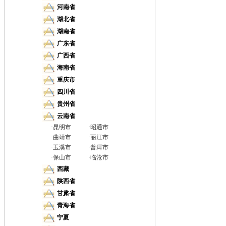
河南省
湖北省
湖南省
广东省
广西省
海南省
重庆市
四川省
贵州省
云南省
·
昆明市
·
昭通市
·
曲靖市
·
丽江市
·
玉溪市
·
普洱市
·
保山市
·
临沧市
西藏
陕西省
甘肃省
青海省
宁夏