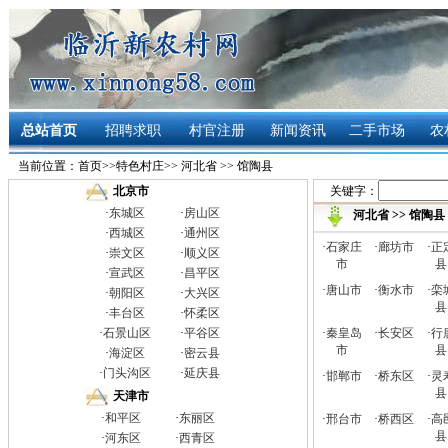
总站首页
招聘求职
村官注册
新闻资讯
二手市场
农
当前位置：
首页
>>
特色村庄
>>
河北省
>>
馆陶县
关键字：
北京市
·
东城区
·
房山区
河北省
>>
馆陶县
·
西城区
·
通州区
·
石家庄
·
廊坊市
·
正
·
崇文区
·
顺义区
市
县
·
宣武区
·
昌平区
·
唐山市
·
衡水市
·
栾
·
朝阳区
·
大兴区
县
·
丰台区
·
怀柔区
·
石景山区
·
平谷区
·
秦皇岛
·
长安区
·
行
市
县
·
海淀区
·
密云县
·
门头沟区
·
延庆县
·
邯郸市
·
桥东区
·
灵
县
天津市
·
和平区
·
东丽区
·
邢台市
·
桥西区
·
高
县
·
河东区
·
西青区