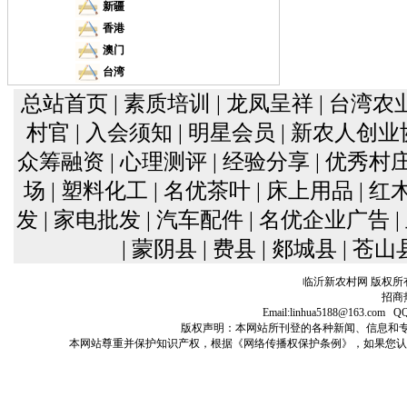
新疆
香港
澳门
台湾
总站首页
| 素质培训
| 龙凤呈祥
| 台湾农
村官
| 入会须知
| 明星会员
| 新农人创
众筹融资
| 心理测评
| 经验分享
| 优秀村
场
| 塑料化工
| 名优茶叶
| 床上用品
| 
发
| 家电批发
| 汽车配件
| 名优企业广告
| 蒙阴县
| 费县
| 郯城县
| 苍山
临沂新农村网 版权所
招商热
Email:linhua5188@163
版权声明：本网站所刊登的各种新闻、信息和专栏资料， 
本网站尊重并保护知识产权，根据《网络传播权保护条例》，如果您认