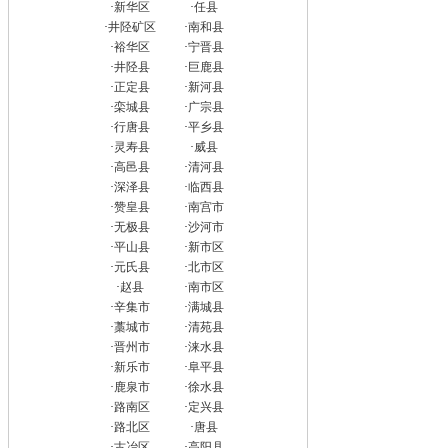
·
新华区
·
任县
·
井陉矿区
·
南和县
·
裕华区
·
宁晋县
·
井陉县
·
巨鹿县
·
正定县
·
新河县
·
栾城县
·
广宗县
·
行唐县
·
平乡县
·
灵寿县
·
威县
·
高邑县
·
清河县
·
深泽县
·
临西县
·
赞皇县
·
南宫市
·
无极县
·
沙河市
·
平山县
·
新市区
·
元氏县
·
北市区
·
赵县
·
南市区
·
辛集市
·
满城县
·
藁城市
·
清苑县
·
晋州市
·
涞水县
·
新乐市
·
阜平县
·
鹿泉市
·
徐水县
·
路南区
·
定兴县
·
路北区
·
唐县
·
古冶区
·
高阳县