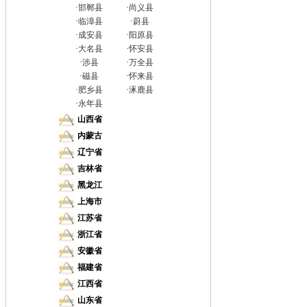
·
邯郸县
·
尚义县
·
临漳县
·
蔚县
·
成安县
·
阳原县
·
大名县
·
怀安县
·
涉县
·
万全县
·
磁县
·
怀来县
·
肥乡县
·
涿鹿县
·
永年县
山西省
内蒙古
辽宁省
吉林省
黑龙江
上海市
江苏省
浙江省
安徽省
福建省
江西省
山东省