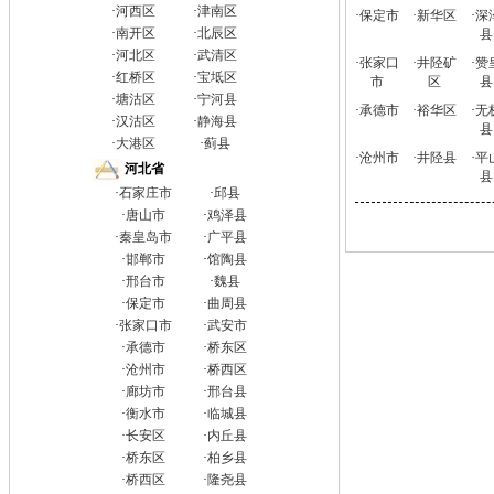
·
河西区
·
津南区
·
保定市
·
新华区
·
深
·
南开区
·
北辰区
县
·
河北区
·
武清区
·
张家口
·
井陉矿
·
赞
·
红桥区
·
宝坻区
市
区
县
·
塘沽区
·
宁河县
·
承德市
·
裕华区
·
无
·
汉沽区
·
静海县
县
·
大港区
·
蓟县
·
沧州市
·
井陉县
·
平
河北省
县
·
石家庄市
·
邱县
·
唐山市
·
鸡泽县
·
秦皇岛市
·
广平县
·
邯郸市
·
馆陶县
·
邢台市
·
魏县
·
保定市
·
曲周县
·
张家口市
·
武安市
·
承德市
·
桥东区
·
沧州市
·
桥西区
·
廊坊市
·
邢台县
·
衡水市
·
临城县
·
长安区
·
内丘县
·
桥东区
·
柏乡县
·
桥西区
·
隆尧县