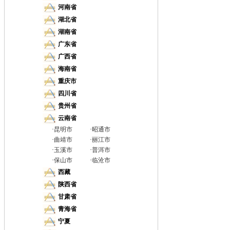
河南省
湖北省
湖南省
广东省
广西省
海南省
重庆市
四川省
贵州省
云南省
·
昆明市
·
昭通市
·
曲靖市
·
丽江市
·
玉溪市
·
普洱市
·
保山市
·
临沧市
西藏
陕西省
甘肃省
青海省
宁夏