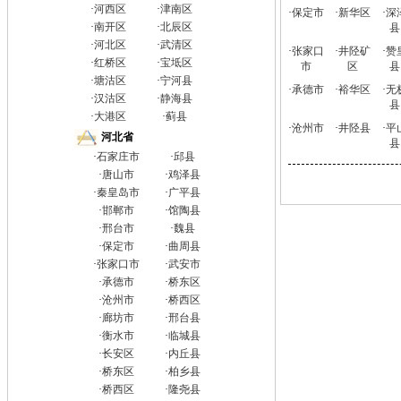
·
河西区
·
津南区
·
保定市
·
新华区
·
深
·
南开区
·
北辰区
县
·
河北区
·
武清区
·
张家口
·
井陉矿
·
赞
·
红桥区
·
宝坻区
市
区
县
·
塘沽区
·
宁河县
·
承德市
·
裕华区
·
无
·
汉沽区
·
静海县
县
·
大港区
·
蓟县
·
沧州市
·
井陉县
·
平
河北省
县
·
石家庄市
·
邱县
·
唐山市
·
鸡泽县
·
秦皇岛市
·
广平县
·
邯郸市
·
馆陶县
·
邢台市
·
魏县
·
保定市
·
曲周县
·
张家口市
·
武安市
·
承德市
·
桥东区
·
沧州市
·
桥西区
·
廊坊市
·
邢台县
·
衡水市
·
临城县
·
长安区
·
内丘县
·
桥东区
·
柏乡县
·
桥西区
·
隆尧县