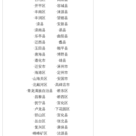
·
开平区
·
容城县
·
丰南区
·
涞源县
·
丰润区
·
望都县
·
滦县
·
安新县
·
滦南县
·
易县
·
乐亭县
·
曲阳县
·
迁西县
·
蠡县
·
玉田县
·
顺平县
·
唐海县
·
博野县
·
遵化市
·
雄县
·
迁安市
·
涿州市
·
海港区
·
定州市
·
山海关区
·
安国市
·
北戴河区
·
高碑店市
·
青龙满族自治县
·
桥东区
·
昌黎县
·
桥西区
·
抚宁县
·
宣化区
·
卢龙县
·
下花园区
·
邯山区
·
宣化县
·
丛台区
·
张北县
·
复兴区
·
康保县
·
峰峰矿区
·
沽源县