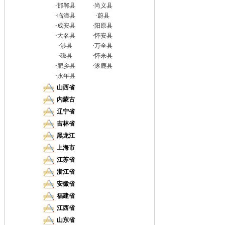
·
邯郸县
·
尚义县
·
临漳县
·
蔚县
·
成安县
·
阳原县
·
大名县
·
怀安县
·
涉县
·
万全县
·
磁县
·
怀来县
·
肥乡县
·
涿鹿县
·
永年县
山西省
内蒙古
辽宁省
吉林省
黑龙江
上海市
江苏省
浙江省
安徽省
福建省
江西省
山东省