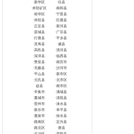
·
新华区
·
任县
·
井陉矿区
·
南和县
·
裕华区
·
宁晋县
·
井陉县
·
巨鹿县
·
正定县
·
新河县
·
栾城县
·
广宗县
·
行唐县
·
平乡县
·
灵寿县
·
威县
·
高邑县
·
清河县
·
深泽县
·
临西县
·
赞皇县
·
南宫市
·
无极县
·
沙河市
·
平山县
·
新市区
·
元氏县
·
北市区
·
赵县
·
南市区
·
辛集市
·
满城县
·
藁城市
·
清苑县
·
晋州市
·
涞水县
·
新乐市
·
阜平县
·
鹿泉市
·
徐水县
·
路南区
·
定兴县
·
路北区
·
唐县
·
古冶区
·
高阳县