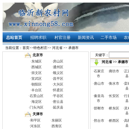
总站首页
招聘求职
村官注册
新闻资讯
二手市场
农
当前位置：
首页
>>
特色村庄
>>
河北省
>>
承德市
关键字：
北京市
·
东城区
·
房山区
河北省
>>
承德市
·
西城区
·
通州区
·
石家庄
·
廊坊市
·
正
·
崇文区
·
顺义区
市
县
·
宣武区
·
昌平区
·
唐山市
·
衡水市
·
栾
·
朝阳区
·
大兴区
县
·
丰台区
·
怀柔区
·
石景山区
·
平谷区
·
秦皇岛
·
长安区
·
行
市
县
·
海淀区
·
密云县
·
门头沟区
·
延庆县
·
邯郸市
·
桥东区
·
灵
县
天津市
·
和平区
·
东丽区
·
邢台市
·
桥西区
·
高
县
·
河东区
·
西青区