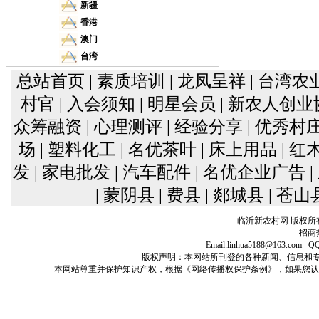
新疆
香港
澳门
台湾
总站首页
| 素质培训
| 龙凤呈祥
| 台湾农
村官
| 入会须知
| 明星会员
| 新农人创
众筹融资
| 心理测评
| 经验分享
| 优秀村
场
| 塑料化工
| 名优茶叶
| 床上用品
| 
发
| 家电批发
| 汽车配件
| 名优企业广告
| 蒙阴县
| 费县
| 郯城县
| 苍山
临沂新农村网 版权所
招商热
Email:linhua5188@163
版权声明：本网站所刊登的各种新闻、信息和专栏资料， 
本网站尊重并保护知识产权，根据《网络传播权保护条例》，如果您认