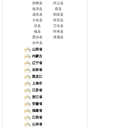
·
邯郸县
·
尚义县
·
临漳县
·
蔚县
·
成安县
·
阳原县
·
大名县
·
怀安县
·
涉县
·
万全县
·
磁县
·
怀来县
·
肥乡县
·
涿鹿县
·
永年县
山西省
内蒙古
辽宁省
吉林省
黑龙江
上海市
江苏省
浙江省
安徽省
福建省
江西省
山东省