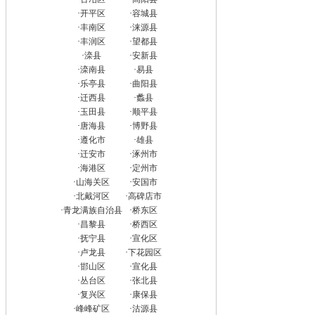
·
开平区
·
容城县
·
丰南区
·
涞源县
·
丰润区
·
望都县
·
滦县
·
安新县
·
滦南县
·
易县
·
乐亭县
·
曲阳县
·
迁西县
·
蠡县
·
玉田县
·
顺平县
·
唐海县
·
博野县
·
遵化市
·
雄县
·
迁安市
·
涿州市
·
海港区
·
定州市
·
山海关区
·
安国市
·
北戴河区
·
高碑店市
·
青龙满族自治县
·
桥东区
·
昌黎县
·
桥西区
·
抚宁县
·
宣化区
·
卢龙县
·
下花园区
·
邯山区
·
宣化县
·
丛台区
·
张北县
·
复兴区
·
康保县
·
峰峰矿区
·
沽源县