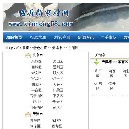
总站首页
招聘求职
村官注册
新闻资讯
二手市场
农
当前位置：
首页
>>
特色村庄
>>
天津市
>>
东丽区
关键字：
北京市
·
东城区
·
房山区
天津市
>>
东丽区
·
西城区
·
通州区
·
和平
·
河西
·
河
·
崇文区
·
顺义区
区
区
区
·
宣武区
·
昌平区
·
河东
·
南开
·
朝阳区
·
大兴区
区
区
·
丰台区
·
怀柔区
·
石景山区
·
平谷区
·
海淀区
·
密云县
·
门头沟区
·
延庆县
天津市
·
和平区
·
东丽区
·
河东区
·
西青区