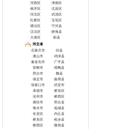
·
河西区
·
津南区
·
南开区
·
北辰区
·
河北区
·
武清区
·
红桥区
·
宝坻区
·
塘沽区
·
宁河县
·
汉沽区
·
静海县
·
大港区
·
蓟县
河北省
·
石家庄市
·
邱县
·
唐山市
·
鸡泽县
·
秦皇岛市
·
广平县
·
邯郸市
·
馆陶县
·
邢台市
·
魏县
·
保定市
·
曲周县
·
张家口市
·
武安市
·
承德市
·
桥东区
·
沧州市
·
桥西区
·
廊坊市
·
邢台县
·
衡水市
·
临城县
·
长安区
·
内丘县
·
桥东区
·
柏乡县
·
桥西区
·
隆尧县