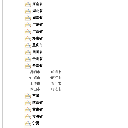
河南省
湖北省
湖南省
广东省
广西省
海南省
重庆市
四川省
贵州省
云南省
·
昆明市
·
昭通市
·
曲靖市
·
丽江市
·
玉溪市
·
普洱市
·
保山市
·
临沧市
西藏
陕西省
甘肃省
青海省
宁夏