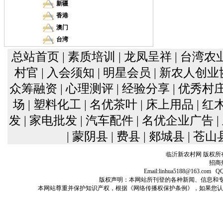
新疆
香港
澳门
台湾
总站首页
| 素质培训
| 龙凤呈祥
| 台湾农
村官
| 入会须知
| 明星会员
| 新农人创
众筹融资
| 心理测评
| 经验分享
| 优秀村
场
| 塑料化工
| 名优茶叶
| 床上用品
| 
发
| 家电批发
| 汽车配件
| 名优企业广告
| 蒙阴县
| 费县
| 郯城县
| 苍山
临沂新农村网 版权所
招商热
Email:linhua5188@163
版权声明：本网站所刊登的各种新闻、信息和专栏资料， 
本网站尊重并保护知识产权，根据《网络传播权保护条例》，如果您认