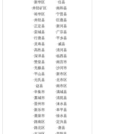
·
新华区
·
任县
·
井陉矿区
·
南和县
·
裕华区
·
宁晋县
·
井陉县
·
巨鹿县
·
正定县
·
新河县
·
栾城县
·
广宗县
·
行唐县
·
平乡县
·
灵寿县
·
威县
·
高邑县
·
清河县
·
深泽县
·
临西县
·
赞皇县
·
南宫市
·
无极县
·
沙河市
·
平山县
·
新市区
·
元氏县
·
北市区
·
赵县
·
南市区
·
辛集市
·
满城县
·
藁城市
·
清苑县
·
晋州市
·
涞水县
·
新乐市
·
阜平县
·
鹿泉市
·
徐水县
·
路南区
·
定兴县
·
路北区
·
唐县
·
古冶区
·
高阳县