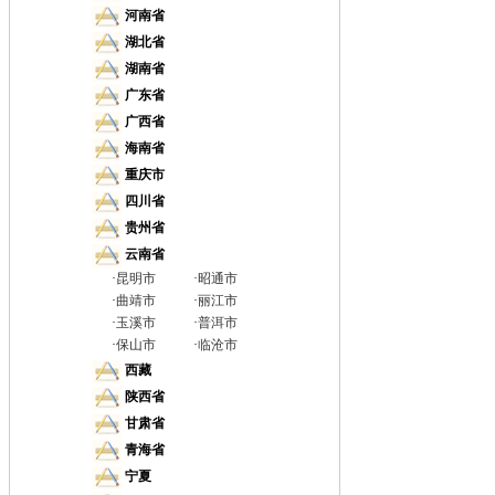
河南省
湖北省
湖南省
广东省
广西省
海南省
重庆市
四川省
贵州省
云南省
·
昆明市
·
昭通市
·
曲靖市
·
丽江市
·
玉溪市
·
普洱市
·
保山市
·
临沧市
西藏
陕西省
甘肃省
青海省
宁夏