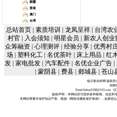
新疆
香港
澳门
台湾
总站首页
| 素质培训
| 龙凤呈祥
| 台湾农
村官
| 入会须知
| 明星会员
| 新农人创
众筹融资
| 心理测评
| 经验分享
| 优秀村
场
| 塑料化工
| 名优茶叶
| 床上用品
| 
发
| 家电批发
| 汽车配件
| 名优企业广告
| 蒙阴县
| 费县
| 郯城县
| 苍山
临沂新农村网 版权所
招商热
Email:linhua5188@163
版权声明：本网站所刊登的各种新闻、信息和专栏资料， 
本网站尊重并保护知识产权，根据《网络传播权保护条例》，如果您认