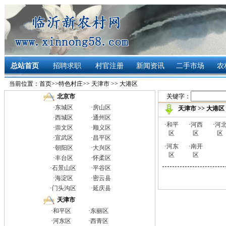
总站首页
招聘求职
村官注册
新闻资讯
二手市场
农
当前位置：
首页
>>
特色村庄
>>
天津市
>>
大港区
关键字：
北京市
·
东城区
·
房山区
天津市
>>
大港区
·
西城区
·
通州区
·
和平
·
河西
·
河
·
崇文区
·
顺义区
区
区
区
·
宣武区
·
昌平区
·
河东
·
南开
·
朝阳区
·
大兴区
区
区
·
丰台区
·
怀柔区
·
石景山区
·
平谷区
·
海淀区
·
密云县
·
门头沟区
·
延庆县
天津市
·
和平区
·
东丽区
·
河东区
·
西青区