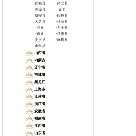
·
邯郸县
·
尚义县
·
临漳县
·
蔚县
·
成安县
·
阳原县
·
大名县
·
怀安县
·
涉县
·
万全县
·
磁县
·
怀来县
·
肥乡县
·
涿鹿县
·
永年县
山西省
内蒙古
辽宁省
吉林省
黑龙江
上海市
江苏省
浙江省
安徽省
福建省
江西省
山东省