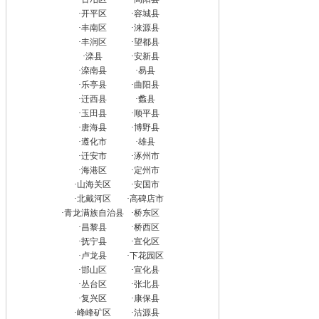
·
开平区
·
容城县
·
丰南区
·
涞源县
·
丰润区
·
望都县
·
滦县
·
安新县
·
滦南县
·
易县
·
乐亭县
·
曲阳县
·
迁西县
·
蠡县
·
玉田县
·
顺平县
·
唐海县
·
博野县
·
遵化市
·
雄县
·
迁安市
·
涿州市
·
海港区
·
定州市
·
山海关区
·
安国市
·
北戴河区
·
高碑店市
·
青龙满族自治县
·
桥东区
·
昌黎县
·
桥西区
·
抚宁县
·
宣化区
·
卢龙县
·
下花园区
·
邯山区
·
宣化县
·
丛台区
·
张北县
·
复兴区
·
康保县
·
峰峰矿区
·
沽源县