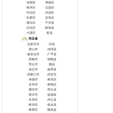
·
河西区
·
津南区
·
南开区
·
北辰区
·
河北区
·
武清区
·
红桥区
·
宝坻区
·
塘沽区
·
宁河县
·
汉沽区
·
静海县
·
大港区
·
蓟县
河北省
·
石家庄市
·
邱县
·
唐山市
·
鸡泽县
·
秦皇岛市
·
广平县
·
邯郸市
·
馆陶县
·
邢台市
·
魏县
·
保定市
·
曲周县
·
张家口市
·
武安市
·
承德市
·
桥东区
·
沧州市
·
桥西区
·
廊坊市
·
邢台县
·
衡水市
·
临城县
·
长安区
·
内丘县
·
桥东区
·
柏乡县
·
桥西区
·
隆尧县