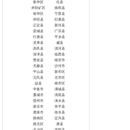
·
新华区
·
任县
·
井陉矿区
·
南和县
·
裕华区
·
宁晋县
·
井陉县
·
巨鹿县
·
正定县
·
新河县
·
栾城县
·
广宗县
·
行唐县
·
平乡县
·
灵寿县
·
威县
·
高邑县
·
清河县
·
深泽县
·
临西县
·
赞皇县
·
南宫市
·
无极县
·
沙河市
·
平山县
·
新市区
·
元氏县
·
北市区
·
赵县
·
南市区
·
辛集市
·
满城县
·
藁城市
·
清苑县
·
晋州市
·
涞水县
·
新乐市
·
阜平县
·
鹿泉市
·
徐水县
·
路南区
·
定兴县
·
路北区
·
唐县
·
古冶区
·
高阳县