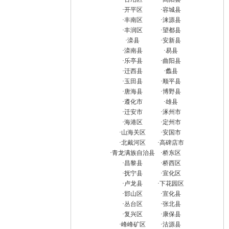
·
开平区
·
容城县
·
丰南区
·
涞源县
·
丰润区
·
望都县
·
滦县
·
安新县
·
滦南县
·
易县
·
乐亭县
·
曲阳县
·
迁西县
·
蠡县
·
玉田县
·
顺平县
·
唐海县
·
博野县
·
遵化市
·
雄县
·
迁安市
·
涿州市
·
海港区
·
定州市
·
山海关区
·
安国市
·
北戴河区
·
高碑店市
·
青龙满族自治县
·
桥东区
·
昌黎县
·
桥西区
·
抚宁县
·
宣化区
·
卢龙县
·
下花园区
·
邯山区
·
宣化县
·
丛台区
·
张北县
·
复兴区
·
康保县
·
峰峰矿区
·
沽源县