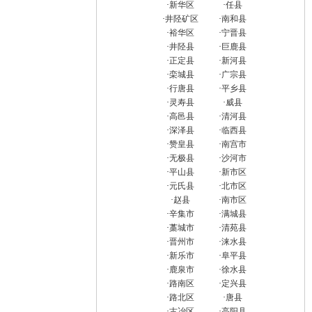
·
新华区
·
任县
·
井陉矿区
·
南和县
·
裕华区
·
宁晋县
·
井陉县
·
巨鹿县
·
正定县
·
新河县
·
栾城县
·
广宗县
·
行唐县
·
平乡县
·
灵寿县
·
威县
·
高邑县
·
清河县
·
深泽县
·
临西县
·
赞皇县
·
南宫市
·
无极县
·
沙河市
·
平山县
·
新市区
·
元氏县
·
北市区
·
赵县
·
南市区
·
辛集市
·
满城县
·
藁城市
·
清苑县
·
晋州市
·
涞水县
·
新乐市
·
阜平县
·
鹿泉市
·
徐水县
·
路南区
·
定兴县
·
路北区
·
唐县
·
古冶区
·
高阳县