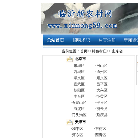
总站首页
招聘求职
村官注册
新闻资
当前位置：
首页
>>
特色村庄
>>
山东省
北京市
·
东城区
·
房山区
·
西城区
·
通州区
·
崇文区
·
顺义区
·
宣武区
·
昌平区
·
朝阳区
·
大兴区
·
丰台区
·
怀柔区
·
石景山区
·
平谷区
·
海淀区
·
密云县
·
门头沟区
·
延庆县
天津市
·
和平区
·
东丽区
·
河东区
·
西青区