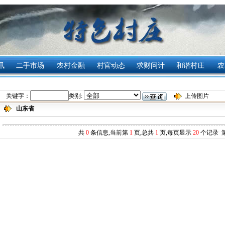
讯
二手市场
农村金融
村官动态
求财问计
和谐村庄
农
关键字：
类别:
上传图片
山东省
共
0
条信息,当前第
1
页,总共
1
页,每页显示
20
个记录