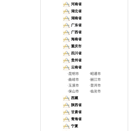
河南省
湖北省
湖南省
广东省
广西省
海南省
重庆市
四川省
贵州省
云南省
·
昆明市
·
昭通市
·
曲靖市
·
丽江市
·
玉溪市
·
普洱市
·
保山市
·
临沧市
西藏
陕西省
甘肃省
青海省
宁夏