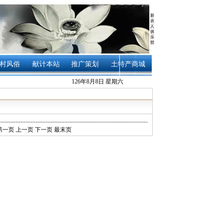
新
农
人
俱
乐
部
村风俗
献计本站
推广策划
土特产商城
126年8月8日 星期六
第一页
上一页
下一页
最末页