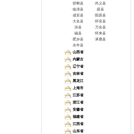
·
邯郸县
·
尚义县
·
临漳县
·
蔚县
·
成安县
·
阳原县
·
大名县
·
怀安县
·
涉县
·
万全县
·
磁县
·
怀来县
·
肥乡县
·
涿鹿县
·
永年县
山西省
内蒙古
辽宁省
吉林省
黑龙江
上海市
江苏省
浙江省
安徽省
福建省
江西省
山东省