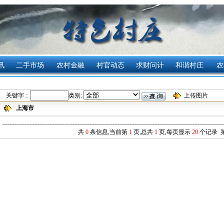
讯
二手市场
农村金融
村官动态
求财问计
和谐村庄
农
关键字：
类别:
上传图片
上海市
共
0
条信息,当前第
1
页,总共
1
页,每页显示
20
个记录