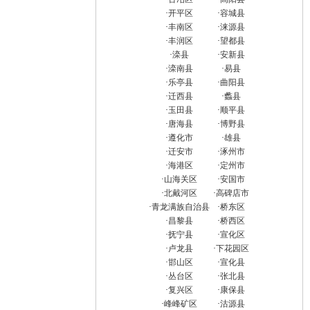
·
开平区
·
容城县
·
丰南区
·
涞源县
·
丰润区
·
望都县
·
滦县
·
安新县
·
滦南县
·
易县
·
乐亭县
·
曲阳县
·
迁西县
·
蠡县
·
玉田县
·
顺平县
·
唐海县
·
博野县
·
遵化市
·
雄县
·
迁安市
·
涿州市
·
海港区
·
定州市
·
山海关区
·
安国市
·
北戴河区
·
高碑店市
·
青龙满族自治县
·
桥东区
·
昌黎县
·
桥西区
·
抚宁县
·
宣化区
·
卢龙县
·
下花园区
·
邯山区
·
宣化县
·
丛台区
·
张北县
·
复兴区
·
康保县
·
峰峰矿区
·
沽源县