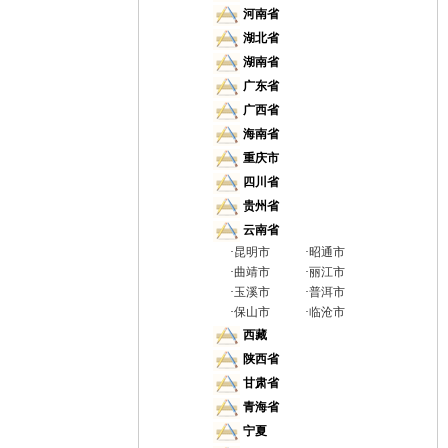
河南省
湖北省
湖南省
广东省
广西省
海南省
重庆市
四川省
贵州省
云南省
·
昆明市
·
昭通市
·
曲靖市
·
丽江市
·
玉溪市
·
普洱市
·
保山市
·
临沧市
西藏
陕西省
甘肃省
青海省
宁夏