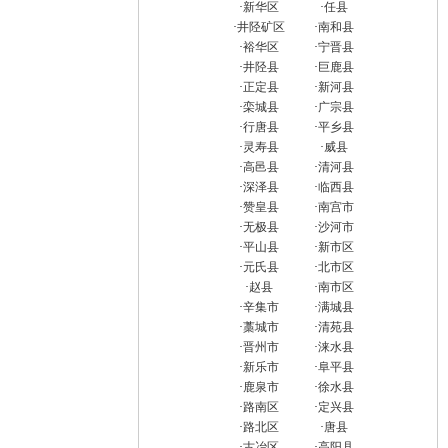
·
新华区
·
任县
·
井陉矿区
·
南和县
·
裕华区
·
宁晋县
·
井陉县
·
巨鹿县
·
正定县
·
新河县
·
栾城县
·
广宗县
·
行唐县
·
平乡县
·
灵寿县
·
威县
·
高邑县
·
清河县
·
深泽县
·
临西县
·
赞皇县
·
南宫市
·
无极县
·
沙河市
·
平山县
·
新市区
·
元氏县
·
北市区
·
赵县
·
南市区
·
辛集市
·
满城县
·
藁城市
·
清苑县
·
晋州市
·
涞水县
·
新乐市
·
阜平县
·
鹿泉市
·
徐水县
·
路南区
·
定兴县
·
路北区
·
唐县
·
古冶区
·
高阳县