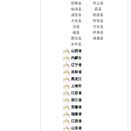
·
邯郸县
·
尚义县
·
临漳县
·
蔚县
·
成安县
·
阳原县
·
大名县
·
怀安县
·
涉县
·
万全县
·
磁县
·
怀来县
·
肥乡县
·
涿鹿县
·
永年县
山西省
内蒙古
辽宁省
吉林省
黑龙江
上海市
江苏省
浙江省
安徽省
福建省
江西省
山东省