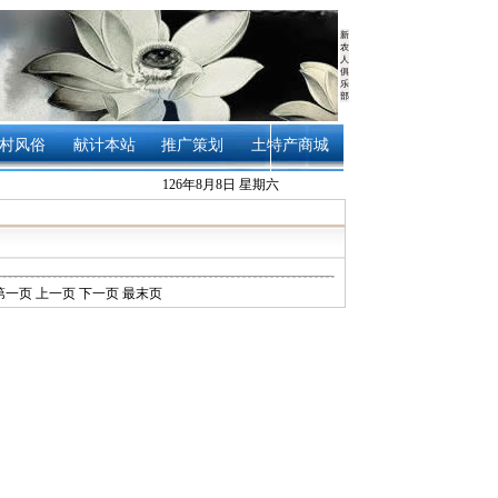
新
农
人
俱
乐
部
村风俗
献计本站
推广策划
土特产商城
126年8月8日 星期六
第一页
上一页
下一页
最末页