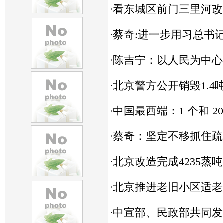
·
看东城区前门三里河改
·
蔡奇:进一步用习总书
·
陈吉宁：以人民为中心
·
北京警方公开销毁1.4
·
中国最西端：1 个和 20
·
蔡奇：坚定不移抓住疏
·
北京改造完成4235蒸
·
北京推进老旧小区适老
·
中宣部、民政部共同发