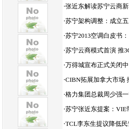
·
张近东解读苏宁云商新
·
苏宁架构调整：成立五
·
苏宁2013空调白皮书
·
苏宁云商模式首演 推3
·
万得城宣布正式关闭中
·
CIBN拓展加拿大市场
·
格力集团总裁周少强一
·
苏宁张近东提案：VIE
·
TCL李东生提议降低