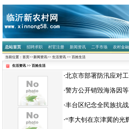
总站首页
招聘求职
村官注册
新闻资讯
二手市场
农村金
当前位置：
首页
>>
新闻资讯
>>
生活资讯
>>
百姓生活
生活资讯
>>
百姓生活
·
北京市部署防汛应对工
·
警方公开销毁海洛因等各
·
丰台区纪念全民族抗战
·
“李大钊在京津冀的光