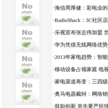
·
海信周厚健：彩电业的
·
RadioShack：3C
·
乐视宣布张志伟加盟 
·
华为凭借无线网络优势
·
2013年家电趋势：智
·
移动设备占领家庭 电
·
家电渠道再变：三四级
·
奥马电器戴轲：网络销
·
鼓励创新 首先要严惩