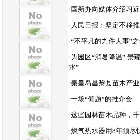
·
国新办向媒体介绍习近
·
人民日报：坚定不移推
·
“不平凡的九件大事”
·
为园区“消暑降温” 景
水”
·
秦皇岛昌黎县苗木产业
·
一场“偏题”的推介会
·
这些园林苗木品种，千
·
燃气热水器用8年须尽